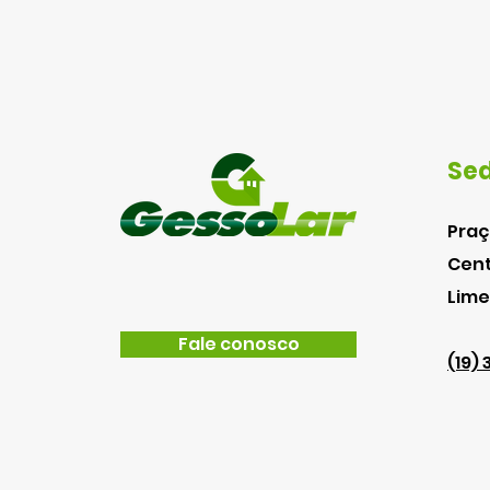
Se
Praç
Cen
Lime
Fale conosco
(19)